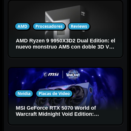
e
e
n
t
AMD
Procesadores
Reviews
r
a
AMD Ryzen 9 9950X3D2 Dual Edition: el
d
nuevo monstruo AM5 con doble 3D V-
a
Cache
s
Nvidia
Placas de Video
MSI GeForce RTX 5070 World of
Warcraft Midnight Void Edition:
potencia desde las profundidades del
Vacío