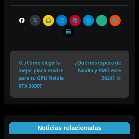
N
a
¿Cómo elegir la
¿Qué nos espera de
v
mejor placa madre
Nvidia y AMD este
e
para tu GPU Nvidia
2024?
g
RTX 3080?
a
c
i
ó
n
Noticias relacionadas
d