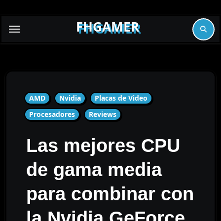
Skip
to
FHGAMER
content
AMD
Nvidia
Placas de Video
Procesadores
Reviews
Las mejores CPU
de gama media
para combinar con
la Nvidia GeForce