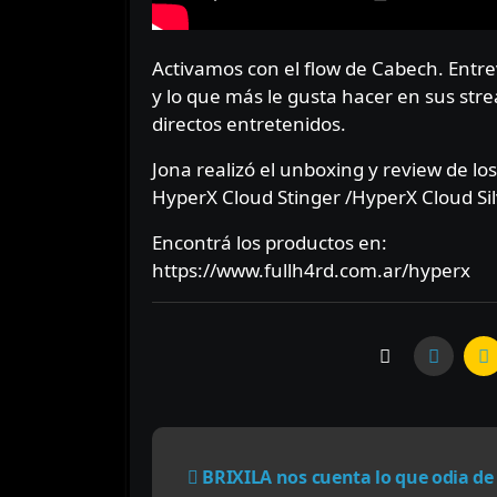
Activamos con el flow de Cabech. Entrevista exclusiva a Nano, quien nos cuenta de la @oxeyarmy
y lo que más le gusta hacer en sus st
directos entretenidos.
Jona realizó el unboxing y review de l
HyperX Cloud Stinger /HyperX Cloud Sil
Encontrá los productos en:
https://www.fullh4rd.com.ar/hyperx
N
BRIXILA nos cuenta lo que odia de
a