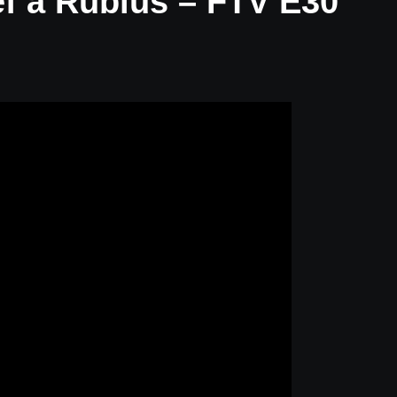
ef a Rubius – FTV E30