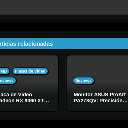
ticias relacionadas
AMD
Placas de Video
eviews
Reviews
laca de Video
Monitor ASUS ProArt
adeon RX 9060 XT
PA278QV: Precisión
6GB Sapphire Pulse:
de color para diseño
otencia AMD RDNA 4
ara gaming en 1440p