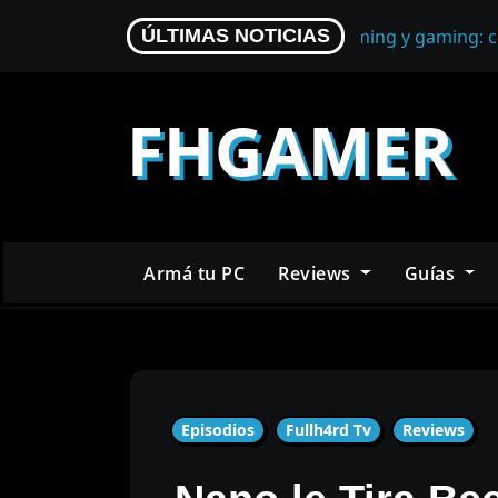
Skip
Micrófono para streaming y gaming: c
ÚLTIMAS NOTICIAS
to
content
FHGAMER
Armá tu PC
Reviews
Guías
Episodios
Fullh4rd Tv
Reviews