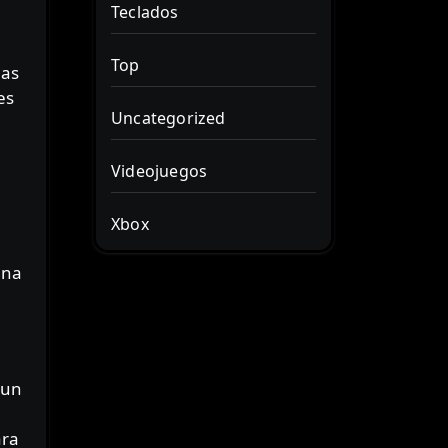
Teclados
Top
las
es
Uncategorized
Videojuegos
Xbox
una
 un
e
ara