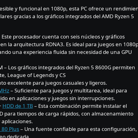
esible y funcional en 1080p, esta PC ofrece un rendimie
ulares gracias a los gráficos integrados del AMD Ryzen 5
 Este procesador cuenta con seis núcleos y gráficos
n la arquitectura RDNA3. Es ideal para juegos en 1080
ando una experiencia fluida sin necesidad de una GPU
– Los gráficos integrados del Ryzen 5 8600G permiten
ite, League of Legends y CS
o excelente para juegos casuales y ligeros.
 MHz
– Suficiente para juegos y multitarea, ideal para
do en aplicaciones y juegos sin interrupciones.
+
HDD de 1 TB
– Esta combinación permite instalar el
SSD para tiempos de carga rápidos, con almacenamiento
 aplicaciones.
 80 Plus
– Una fuente confiable para esta configuración,
deo dedicada.