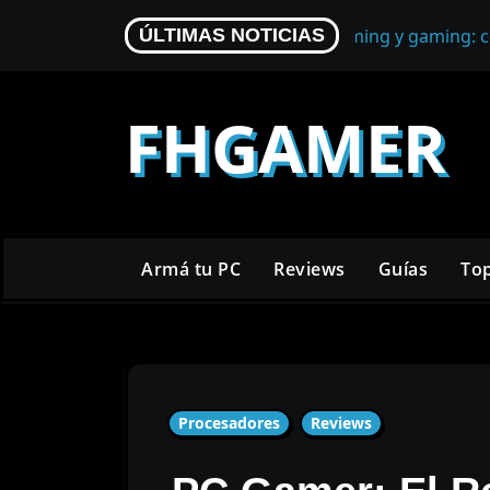
Skip
Micrófono para streaming y gaming: c
ÚLTIMAS NOTICIAS
to
content
FHGAMER
Armá tu PC
Reviews
Guías
To
Procesadores
Reviews