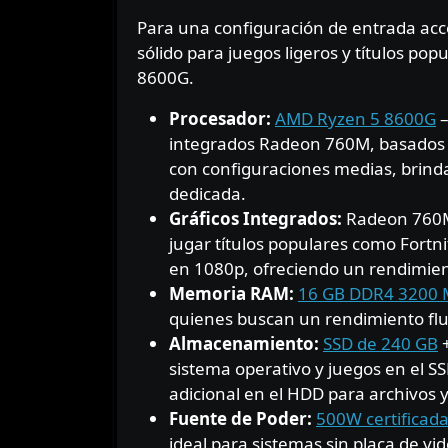
Para una configuración de entrada acc
sólido para juegos ligeros y títulos pop
8600G.
Procesador:
AMD Ryzen 5 8600G
–
integrados Radeon 760M, basados e
con configuraciones medias, brind
dedicada.
Gráficos Integrados:
Radeon 760M 
jugar títulos populares como Fortn
en 1080p, ofreciendo un rendimient
Memoria RAM:
16 GB DDR4 3200
quienes buscan un rendimiento flui
Almacenamiento:
SSD de 240 GB
sistema operativo y juegos en el 
adicional en el HDD para archivos y
Fuente de Poder:
500W certificada
ideal para sistemas sin placa de vi