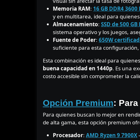
visual sin afectar la tasa de fotogr
Memoria RAM
:
16 GB DDR4 3600
y en multitarea, ideal para quiene
Almacenamiento
:
SSD de 500 GB
sistema operativo y los juegos, as
Fuente de Poder
:
650W certificad
suficiente para esta configuración
Esta combinación es ideal para quien
buena capacidad en 1440p
. Es una e
costo accesible sin comprometer la cali
⠀
Opción Premium
: Para
Para quienes buscan lo mejor en rendim
de alta gama, esta opción premium ofr
Procesador
:
AMD Ryzen 9 7900X
–