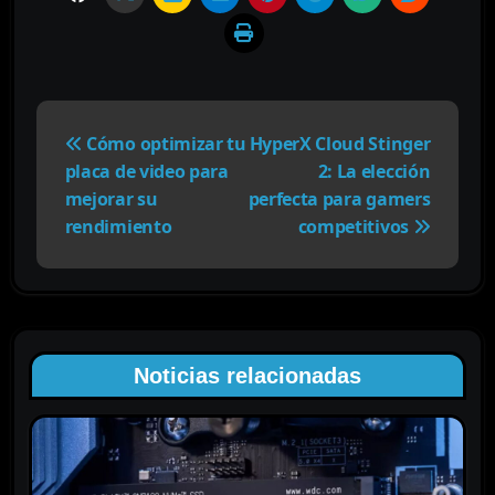
N
a
Cómo optimizar tu
HyperX Cloud Stinger
v
placa de video para
2: La elección
e
mejorar su
perfecta para gamers
g
rendimiento
competitivos
a
c
i
ó
n
Noticias relacionadas
d
e
e
n