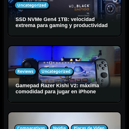
t
Uncategorized
r
a
SSD NVMe Gen4 1TB: velocidad
d
extrema para gaming y productividad
a
s
Reviews
Uncategorized
Gamepad Razer Kishi V2: máxima
comodidad para jugar en iPhone
Comparativas
Nvidia
Placas de Video