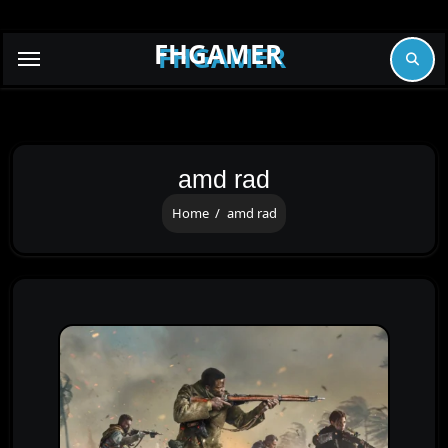
Skip
to
FHGAMER
content
amd rad
Home
amd rad