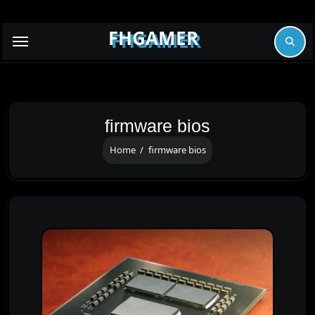
Skip
to
FHGAMER
content
firmware bios
Home
firmware bios