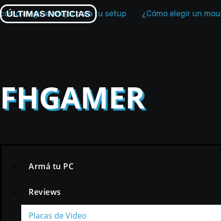
Skip
elegir el mejor para tu setup
ÚLTIMAS NOTICIAS
¿Cómo elegir un mouse ga
to
content
FHGAMER
Armá tu PC
Reviews
Placas de Video