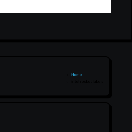
Home
intel rocket lake s