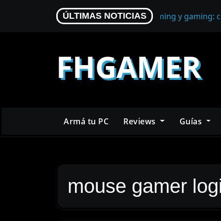
Skip
Micrófono para streaming y gaming: c
ÚLTIMAS NOTICIAS
to
content
FHGAMER
Armá tu PC
Reviews
Guías
mouse gamer log