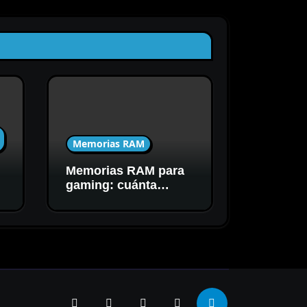
Memorias RAM
Memorias RAM para
C
gaming: cuánta
capacidad y
velocidad necesitás
realmente