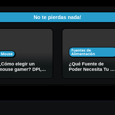
No te pierdas nada!
Fuentes de
Mouse
Alimentación
¿Cómo elegir un
¿Qué Fuente de
mouse gamer? DPI,
Poder Necesita Tu P
sensor y forma
Gamer? Potencia y
Certificación