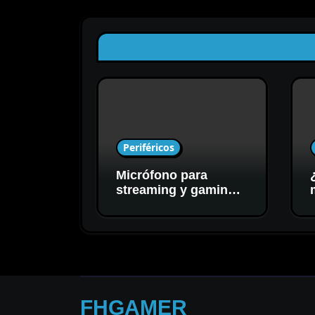
Periféricos
Micrófono para
streaming y gaming:
cómo elegir el mejor
para tu setup
FHGAMER