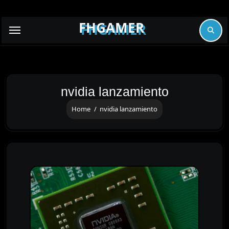
Skip
to
FHGAMER
content
nvidia lanzamiento
Home
nvidia lanzamiento