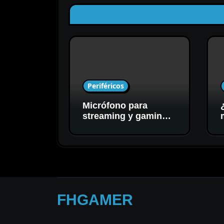
Periféricos
Micrófono para
streaming y gaming:
cómo elegir el mejor
para tu setup
FHGAMER