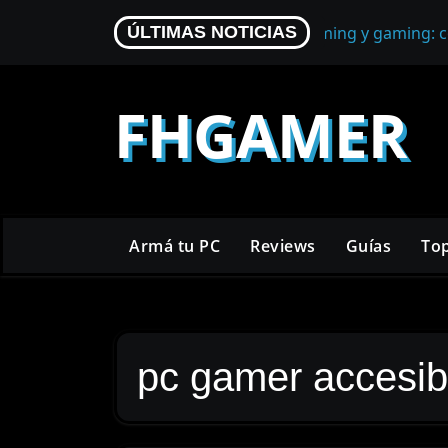
Skip
Micrófono para streaming y gaming: c
ÚLTIMAS NOTICIAS
to
content
FHGAMER
Armá tu PC
Reviews
Guías
To
pc gamer accesib