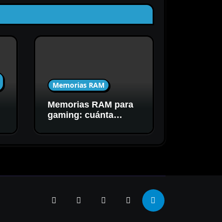
Memorias RAM
Memorias RAM para
C
gaming: cuánta
capacidad y
velocidad necesitás
realmente