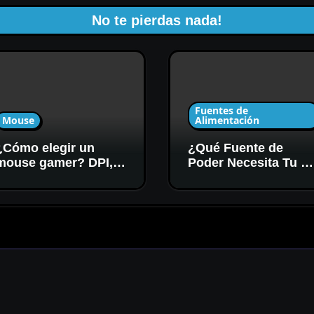
No te pierdas nada!
Fuentes de
Mouse
Alimentación
¿Cómo elegir un
¿Qué Fuente de
mouse gamer? DPI,
Poder Necesita Tu P
sensor y forma
Gamer? Potencia y
Certificación