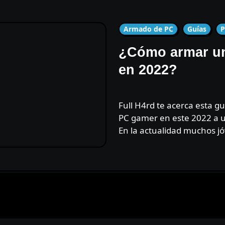
Armado de PC
Guías
P
¿Cómo armar un
en 2022?
Full H4rd te acerca esta guía acerca de cómo armar tu propia
PC gamer en este 2022 a un
En la actualidad muchos j