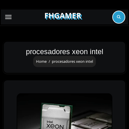
Skip
to
FHGAMER
content
procesadores xeon intel
Home
procesadores xeon intel