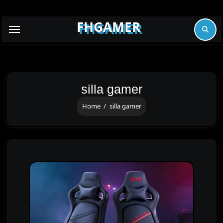
Skip
to
FHGAMER
content
silla gamer
Home
silla gamer