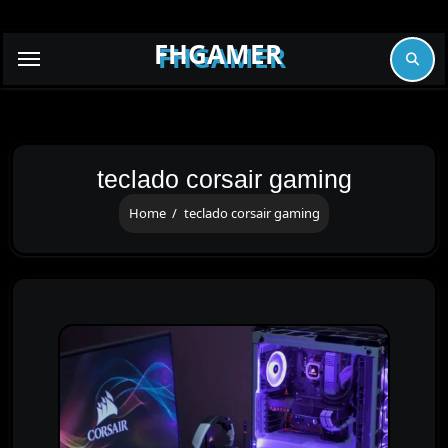
Skip
to
FHGAMER
content
teclado corsair gaming
Home
teclado corsair gaming