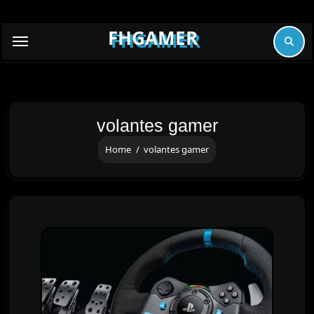
Skip
to
FHGAMER
content
volantes gamer
Home
volantes gamer