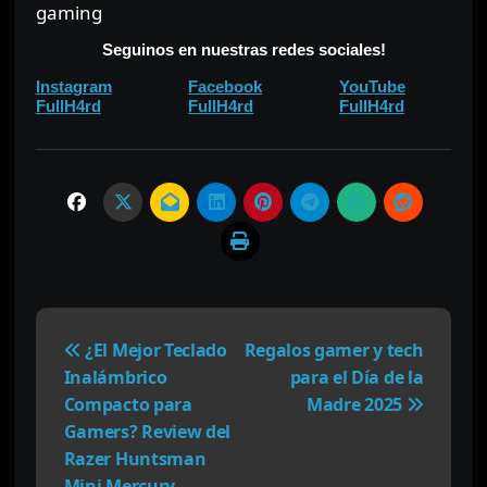
gaming
Seguinos en nuestras redes sociales!
⠀⠀
⠀⠀
Instagram
Facebook
YouTube
⠀
⠀
FullH4rd
FullH4rd
FullH4rd
N
a
¿El Mejor Teclado
Regalos gamer y tech
v
Inalámbrico
para el Día de la
e
Compacto para
Madre 2025
g
Gamers? Review del
a
Razer Huntsman
c
Mini Mercury