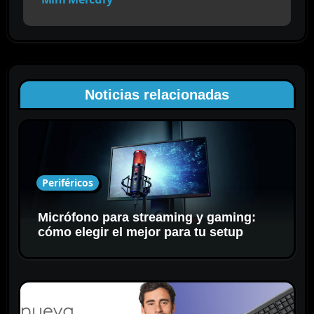
i
ó
n
d
e
Noticias relacionadas
e
n
t
r
a
Periféricos
d
a
Micrófono para streaming y gaming:
s
cómo elegir el mejor para tu setup