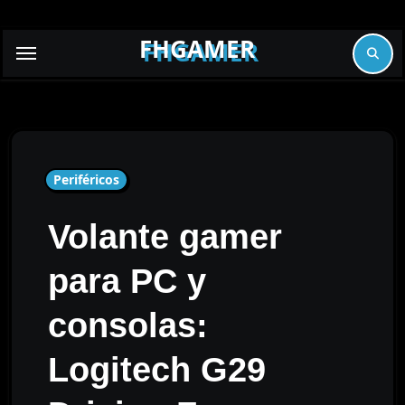
Skip
to
FHGAMER
content
Periféricos
Volante gamer
para PC y
consolas:
Logitech G29