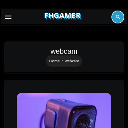
Skip
to
FHGAMER
content
webcam
Home
webcam