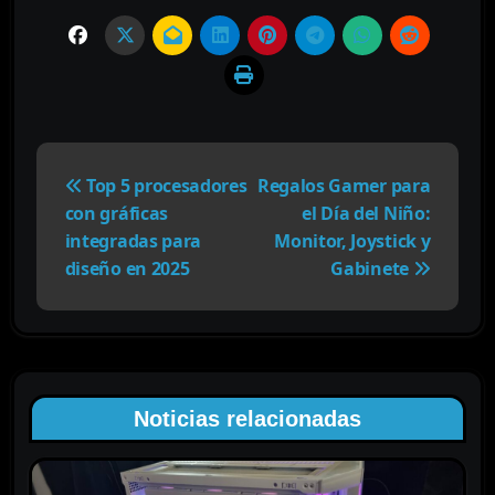
N
a
Top 5 procesadores
Regalos Gamer para
v
con gráficas
el Día del Niño:
e
integradas para
Monitor, Joystick y
g
diseño en 2025
Gabinete
a
c
i
ó
n
Noticias relacionadas
d
e
e