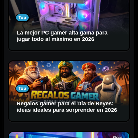
n
t
Top
r
a
La mejor PC gamer alta gama para
d
jugar todo al máximo en 2026
a
s
Top
Regalos gamer para el Día de Reyes:
ideas ideales para sorprender en 2026