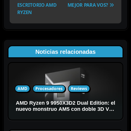
e
ESCRITORIO AMD
MEJOR PARA VOS?
g
RYZEN
a
c
i
ó
n
Noticias relacionadas
d
e
e
n
t
AMD
Procesadores
Reviews
r
a
AMD Ryzen 9 9950X3D2 Dual Edition: el
d
nuevo monstruo AM5 con doble 3D V-
a
Cache
s