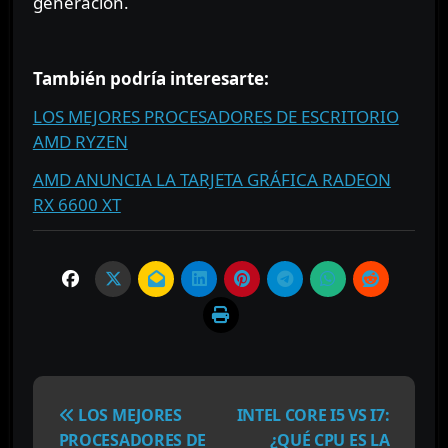
generación.
⠀⠀⠀⠀⠀
También podría interesarte:
LOS MEJORES PROCESADORES DE ESCRITORIO
AMD RYZEN
AMD ANUNCIA LA TARJETA GRÁFICA RADEON
RX 6600 XT
N
a
LOS MEJORES
INTEL CORE I5 VS I7:
v
PROCESADORES DE
¿QUÉ CPU ES LA