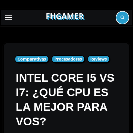
Skip
to
FHGAMER
content
Comparativas
Procesadores
Reviews
INTEL CORE I5 VS
I7: ¿QUÉ CPU ES
LA MEJOR PARA
VOS?