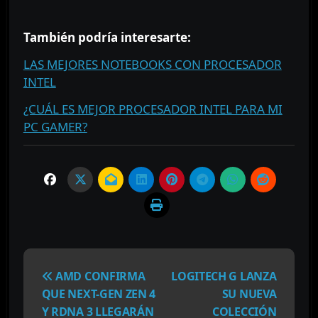
⠀⠀⠀⠀⠀
También podría interesarte:
LAS MEJORES NOTEBOOKS CON PROCESADOR
INTEL
¿CUÁL ES MEJOR PROCESADOR INTEL PARA MI
PC GAMER?
N
a
AMD CONFIRMA
LOGITECH G LANZA
v
QUE NEXT-GEN ZEN 4
SU NUEVA
e
Y RDNA 3 LLEGARÁN
COLECCIÓN