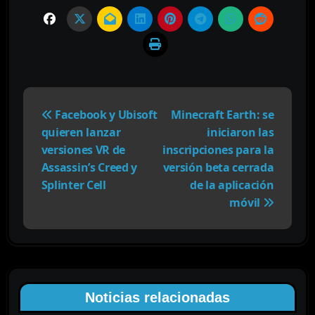
N
a
Facebook y Ubisoft
Minecraft Earth: se
v
quieren lanzar
iniciaron las
e
versiones VR de
inscripciones para la
g
Assassin’s Creed y
versión beta cerrada
a
Splinter Cell
de la aplicación
c
móvil
i
ó
n
d
e
Noticias relacionadas
e