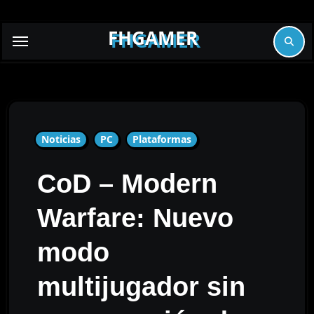
Skip
to
FHGAMER
content
Noticias
PC
Plataformas
CoD – Modern
Warfare: Nuevo
modo
multijugador sin