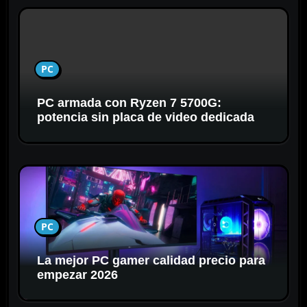
n
t
r
a
PC
d
a
PC armada con Ryzen 7 5700G:
s
potencia sin placa de video dedicada
PC
La mejor PC gamer calidad precio para
empezar 2026