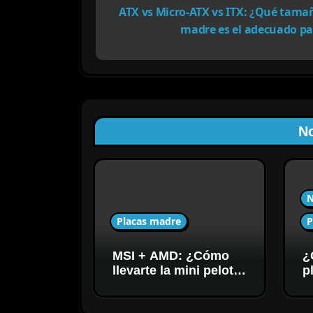
ATX vs Micro-ATX vs ITX: ¿Qué tama
a
madre es el adecuado pa
v
e
g
a
No
c
i
N
ó
Placas madre
P
n
d
MSI + AMD: ¿Cómo
¿
llevarte la mini pelota
p
e
oficial GRATIS con tu
G
motherboard AM5 +
3
e