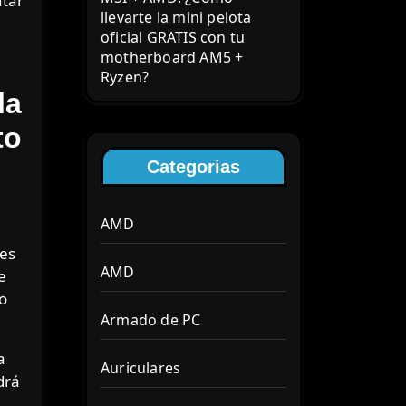
ntar
llevarte la mini pelota
oficial GRATIS con tu
motherboard AM5 +
Ryzen?
la
to
Categorias
AMD
es
AMD
e
o
Armado de PC
a
Auriculares
drá