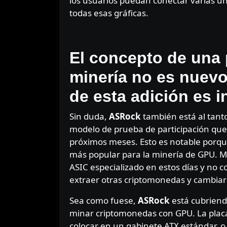
los usuarios puedan conectar varias u
todas esas gráficas.
⠀⠀⠀
El concepto de una 
minería no es nuevo
de esta adición es i
Sin duda,
ASRock
también está al tan
modelo de prueba de participación que p
próximos meses. Esto es notable porq
más popular para la minería de GPU. M
ASIC especializado en estos días y no 
extraer otras criptomonedas y cambiar
Sea como fuese,
ASRock
está cubriend
minar criptomonedas con GPU. La placa
colocar en un gabinete ATX estándar, 