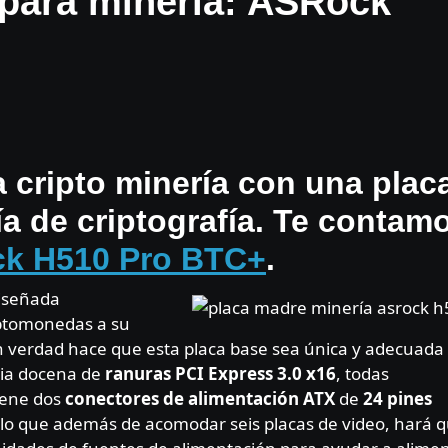
 para minería: ASRock
 cripto minería con una plac
ía de criptografía. Te contam
k H510 Pro BTC+
.
diseñada
iptomonedas a su
en verdad hace que esta placa base sea única y adecuada
dia docena de
ranuras PCI Express 3.0 x16
, todas
iene dos
conectores de alimentación ATX
de
24 pines
or lo que además de acomodar seis placas de video, hará 