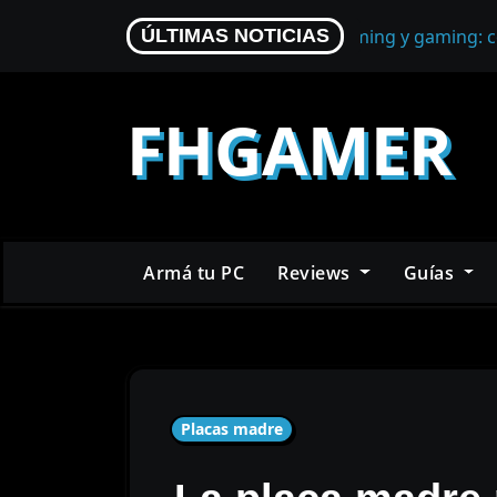
Skip
Micrófono para streaming y gaming: c
ÚLTIMAS NOTICIAS
to
content
FHGAMER
Armá tu PC
Reviews
Guías
Placas madre