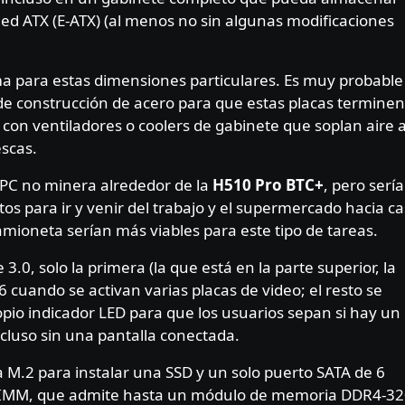
ed ATX (E-ATX) (al menos no sin algunas modificaciones
rma para estas dimensiones particulares. Es muy probable
de construcción de acero para que estas placas termine
 con ventiladores o coolers de gabinete que soplan aire 
escas.
 PC no minera alrededor de la
H510 Pro BTC+
, pero sería
s para ir y venir del trabajo y el supermercado hacia ca
mioneta serían más viables para este tipo de tareas.
.0, solo la primera (la que está en la parte superior, la
 cuando se activan varias placas de video; el resto se
opio indicador LED para que los usuarios sepan si hay un
cluso sin una pantalla conectada.
 M.2 para instalar una SSD y un solo puerto SATA de 6
a DIMM, que admite hasta un módulo de memoria DDR4-3