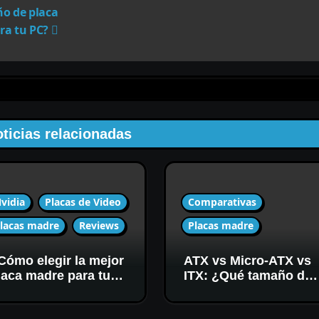
ño de placa
ra tu PC?
ticias relacionadas
vidia
Placas de Video
Comparativas
lacas madre
Reviews
Placas madre
Cómo elegir la mejor
ATX vs Micro-ATX vs
laca madre para tu
ITX: ¿Qué tamaño de
PU Nvidia RTX
placa madre es el
080?
adecuado para tu PC?