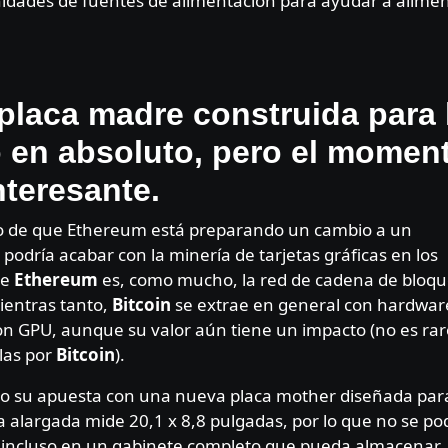
nidades de fuentes de alimentación para ayudar a alime
placa madre construida para 
 en absoluto, pero el momen
nteresante.
to de que Ethereum está preparando un cambio a un
odría acabar con la minería de tarjetas gráficas en los
ue
Ethereum
es, como mucho, la red de cadena de bloqu
ientras tanto,
Bitcoin
se extrae en general con hardwar
con GPU, aunque su valor aún tiene un impacto (no es rar
las por
Bitcoin
).
o su apuesta con una nueva placa mother diseñada par
 alargada mide 20,1 x 8,8 pulgadas, por lo que no se po
o incluso en un gabinete completo que pueda almacenar