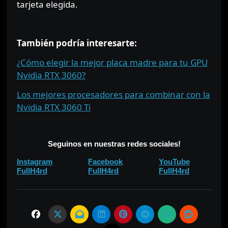
tarjeta elegida.
⠀
También podría interesarte:
¿Cómo elegir la mejor placa madre para tu GPU
Nvidia RTX 3060?
Los mejores procesadores para combinar con la
Nvidia RTX 3060 Ti
⠀
Seguinos en nuestras redes sociales!
⠀⠀
⠀⠀
Instagram
Facebook
YouTube
⠀
⠀
FullH4rd
FullH4rd
FullH4rd