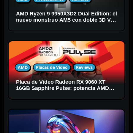
r
a
AMD Ryzen 9 9950X3D2 Dual Edition: el
d
nuevo monstruo AM5 con doble 3D V-
a
Cache
s
AMD
Placas de Video
Reviews
Placa de Video Radeon RX 9060 XT
16GB Sapphire Pulse: potencia AMD
RDNA 4 para gaming en 1440p