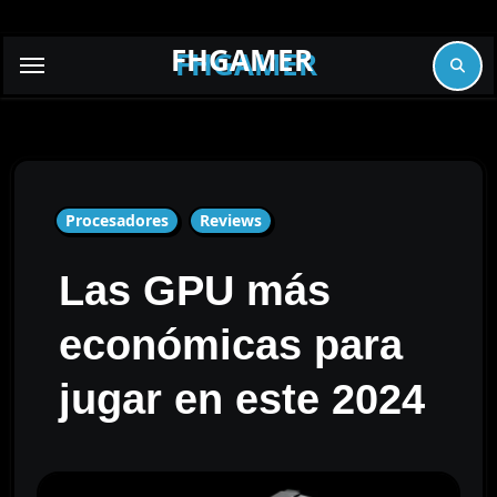
Skip
to
FHGAMER
content
Procesadores
Reviews
Las GPU más
económicas para
jugar en este 2024