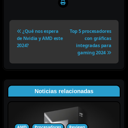
N
a
¿Qué nos espera
Top 5 procesadores
v
de Nvidia y AMD este
con gráficas
e
2024?
integradas para
g
gaming 2024
a
c
i
ó
n
Noticias relacionadas
d
e
e
n
t
AMD
Procesadores
Reviews