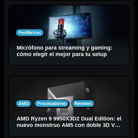
e
e
n
t
Periféricos
r
a
Micrófono para streaming y gaming:
d
cómo elegir el mejor para tu setup
a
s
AMD
Procesadores
Reviews
AMD Ryzen 9 9950X3D2 Dual Edition: el
nuevo monstruo AM5 con doble 3D V-
Cache