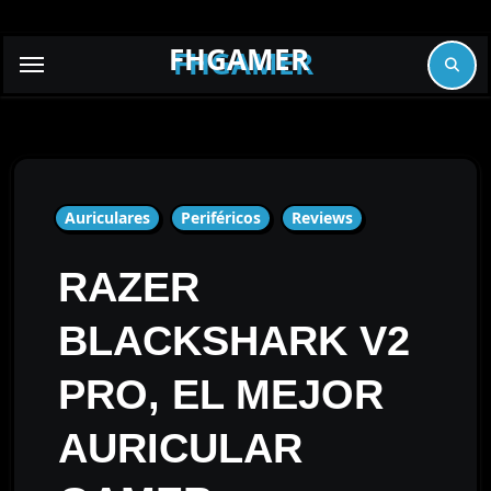
Skip
to
FHGAMER
content
Auriculares
Periféricos
Reviews
RAZER
BLACKSHARK V2
PRO, EL MEJOR
AURICULAR