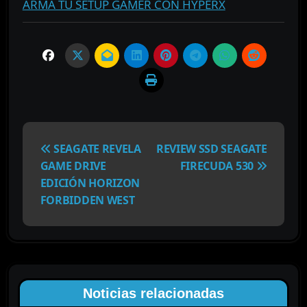
ARMÁ TU SETUP GAMER CON HYPERX
N
a
SEAGATE REVELA
REVIEW SSD SEAGATE
v
GAME DRIVE
FIRECUDA 530
e
EDICIÓN HORIZON
g
FORBIDDEN WEST
a
c
i
ó
n
Noticias relacionadas
d