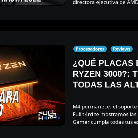
directora ejecutiva de AMD
Procesadores
Reviews
¿QUÉ PLACAS 
RYZEN 3000?:
TODAS LAS AL
M4 permanece: el soporte para X470 y B450 se ha ido. En
Fullh4rd te mostramos las
Gamer cumpla todas tus ex