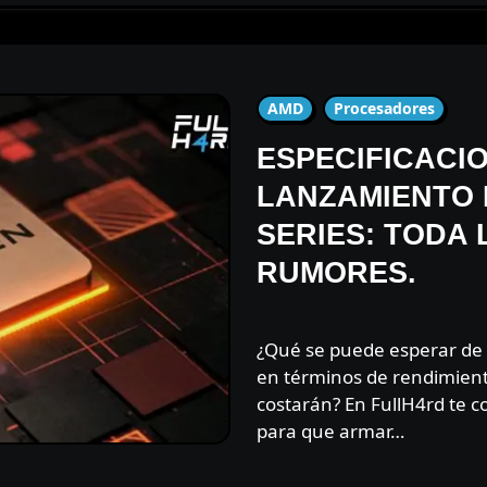
AMD
Procesadores
ESPECIFICACI
LANZAMIENTO 
SERIES: TODA 
RUMORES.
¿Qué se puede esperar de los nuevos procesadores de AMD
en términos de rendimien
costarán? En FullH4rd te c
para que armar…