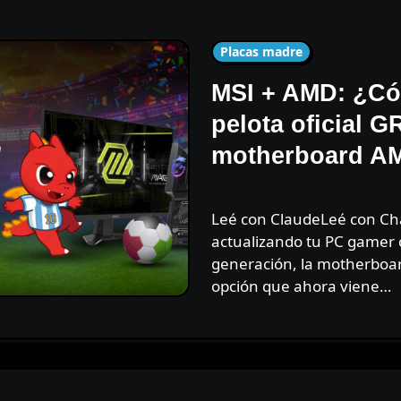
Placas madre
MSI + AMD: ¿Cóm
pelota oficial G
motherboard A
Leé con ClaudeLeé con ChatGPT Si estás armando o
actualizando tu PC gamer
generación, la motherboa
opción que ahora viene…