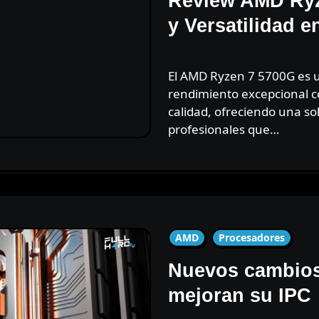
Review AMD Ryz
y Versatilidad 
El AMD Ryzen 7 5700G es un procesador que combina un
rendimiento excepcional co
calidad, ofreciendo una s
profesionales que…
AMD
Procesadores
Nuevos cambios
mejoran su IPC