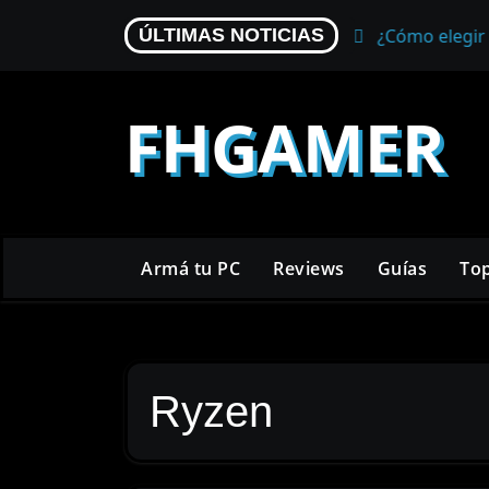
Skip
ir el mejor para tu setup
¿Cómo elegir un mouse gam
ÚLTIMAS NOTICIAS
to
content
FHGAMER
Armá tu PC
Reviews
Guías
To
Ryzen