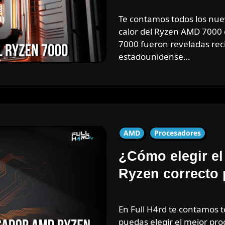
Te contamos todos los nuevos cambios bajo el disipador de
calor del Ryzen AMD 7000
7000 fueron reveladas rec
estadounidense…
AMD
Procesadores
¿Cómo elegir e
Ryzen correcto 
En Full H4rd te contamos todo sobre AMD Ryzen para que
puedas elegir el mejor pro