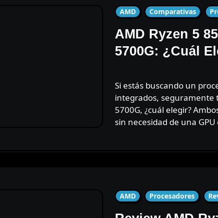
AMD
Comparativas
Pr
AMD Ryzen 5 85
5700G: ¿Cuál El
Si estás buscando un procesador potente con gráficos
integrados, seguramente 
5700G, ¿cuál elegir? Ambo
sin necesidad de una GPU
AMD
Procesadores
Re