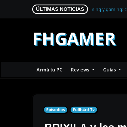
Skip
Micrófono para streaming y gaming: c
ÚLTIMAS NOTICIAS
to
content
FHGAMER
Armá tu PC
Reviews
Guías
Episodios
Fullh4rd Tv