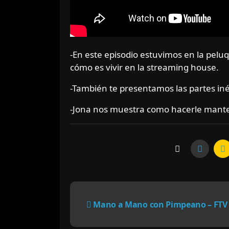
-En este episodio estuvimos en la peluquería con Brixila, que nos cuenta cómo conoció a Fran y
cómo es vivir en la streaming house.
-También te presentamos las partes inéd
-Jona nos muestra como hacerle mante
N
Mano a Mano con Pimpeano – FTV
a