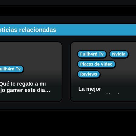
ticias relacionadas
Fullh4rd Tv
Nvidia
Placas de Video
ullh4rd Tv
Reviews
Qué le regalo a mi
La mejor
ijo gamer este día
configuración de
el niño?
gráficos de Hogwarts
Legacy para Nvidia
GeForce RTX 3060 y
RTX 3060 Ti