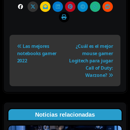
N
a
Las mejores
¿Cuál es el mejor
v
notebooks gamer
mouse gamer
e
2022
Logitech para jugar
g
Call of Duty:
a
Warzone?
c
i
ó
n
d
Noticias relacionadas
e
e