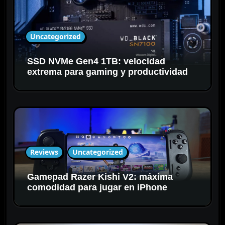
n
t
r
Uncategorized
a
d
SSD NVMe Gen4 1TB: velocidad
a
extrema para gaming y productividad
s
Reviews
Uncategorized
Gamepad Razer Kishi V2: máxima
comodidad para jugar en iPhone