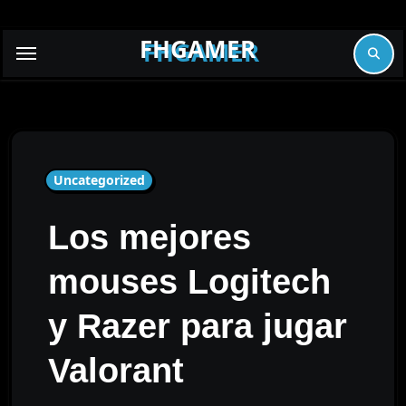
Skip
to
FHGAMER
content
Uncategorized
Los mejores
mouses Logitech
y Razer para jugar
Valorant