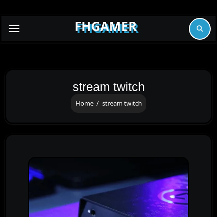
Skip
to
FHGAMER
content
stream twitch
Home
stream twitch