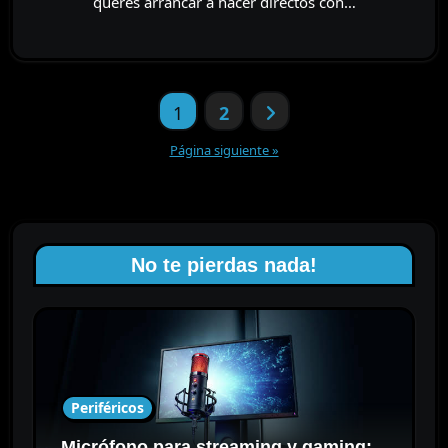
querés arrancar a hacer directos con…
Paginación
1
2
de
entradas
Página siguiente »
No te pierdas nada!
Periféricos
Micrófono para streaming y gaming: