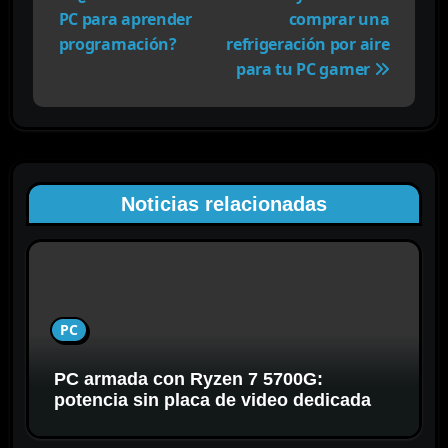
v
PC para aprender
comprar una
e
programación?
refrigeración por aire
g
para tu PC gamer
a
c
i
ó
n
Noticias relacionadas
d
e
e
n
t
PC
r
a
PC armada con Ryzen 7 5700G:
d
potencia sin placa de video dedicada
a
s