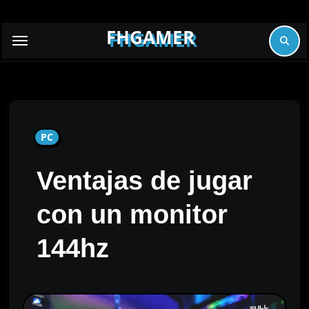
Skip
to
FHGAMER
content
PC
Ventajas de jugar
con un monitor
144hz