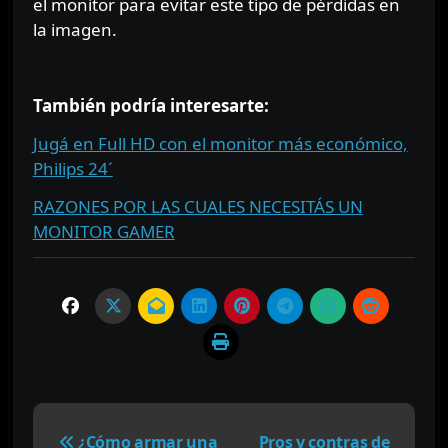
el monitor para evitar este tipo de pérdidas en
la imagen.
⠀⠀⠀
También podría interesarte:
Jugá en Full HD con el monitor más económico,
Philips 24´
RAZONES POR LAS CUALES NECESITÁS UN
MONITOR GAMER
N
a
¿Cómo armar una
Pros y contras de