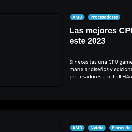
AMD
Procesadores
Las mejores CPU
este 2023
Si necesitas una CPU gamer de alta gama o una capaz de
manejar diseños y edicione
procesadores que Full H4rd
AMD
Nvidia
Placas de