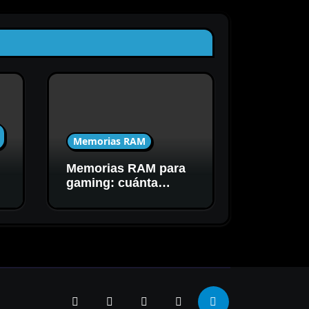
Memorias RAM
Memorias RAM para
C
gaming: cuánta
capacidad y
velocidad necesitás
realmente