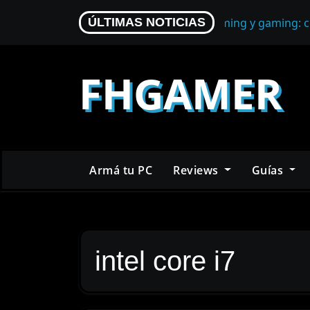
Skip
Micrófono para streaming y gaming: c
ÚLTIMAS NOTICIAS
to
content
FHGAMER
Armá tu PC
Reviews
Guías
intel core i7