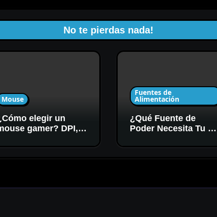
No te pierdas nada!
Fuentes de
Mouse
Alimentación
¿Cómo elegir un
¿Qué Fuente de
mouse gamer? DPI,
Poder Necesita Tu P
sensor y forma
Gamer? Potencia y
Certificación