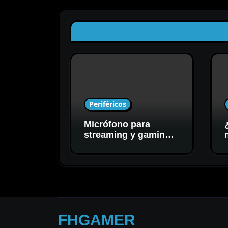
Periféricos
Micrófono para
streaming y gaming:
cómo elegir el mejor
para tu setup
FHGAMER