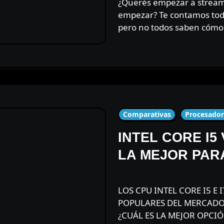
¿Querés empezar a streamear en Twitch y no sabes por donde
empezar? Te contamos todo
pero no todos saben cómo 
Comparativas
Procesador
INTEL CORE I5 
LA MEJOR PAR
LOS CPU INTEL CORE I5 E I7 SON LOS PROCESADORES MÁS
POPULARES DEL MERCADO,
¿CUÁL ES LA MEJOR OPCIÓ